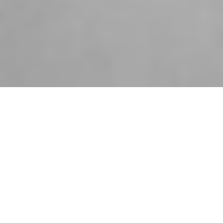
VORES VERDEN
At være professionel fodboldspiller er verdens
bedste job. Ganske enkelt. Det fortæller vores
medlemmer, og det er også vores egen oplevelse.
Det er en unik tilværelse. Men også en unik