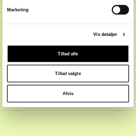
Marketing
At komme gennem nåleøjet i OB blev en
sovepude, og udlandsdrømmen udviklede sig til en
katastrofe. Jacob Buus er denne uges gæst i
Vis detaljer
’Spiller til Spiller’.
Tillad alle
Lyt og abonnér:
Spotify
,
Apple Podcast
Tillad valgte
Afvis