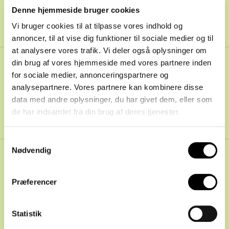
12
Denne hjemmeside bruger cookies
Vi bruger cookies til at tilpasse vores indhold og
annoncer, til at vise dig funktioner til sociale medier og til
at analysere vores trafik. Vi deler også oplysninger om
din brug af vores hjemmeside med vores partnere inden
Spiller til Spiller
12.12.2023
for sociale medier, annonceringspartnere og
analysepartnere. Vores partnere kan kombinere disse
103
:
Jacob Buus om
data med andre oplysninger, du har givet dem, eller som
kaos i Belgien,
de har indsamlet fra din brug af deres tjenester.
identitet og en
Samtykkevalg
tiltrængt opsang
Nødvendig
Præferencer
Statistik