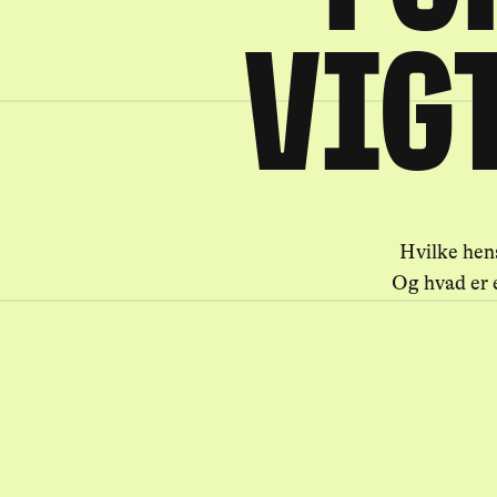
vig
Hvilke hens
Og hvad er e