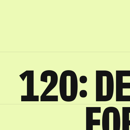
120
:
De
fo