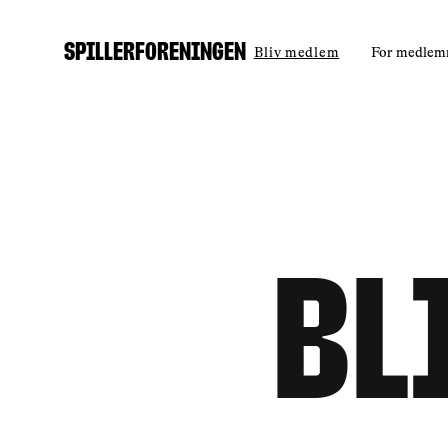
Spillerforeningen
Bliv medlem
For medle
Bl