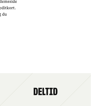
dlemsside
editkort.
g du
Deltid