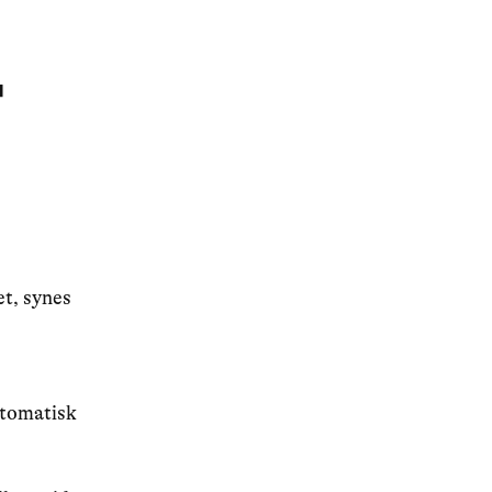
T
t, synes
utomatisk