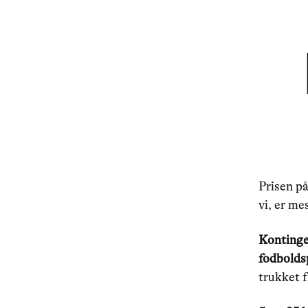
Prisen p
vi, er me
Kontinge
fodboldsp
trukket f