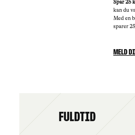
Spar 25 k
kan du væ
Med en b
sparer 25
Meld di
Fuldtid