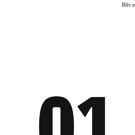
Bliv 
0
1