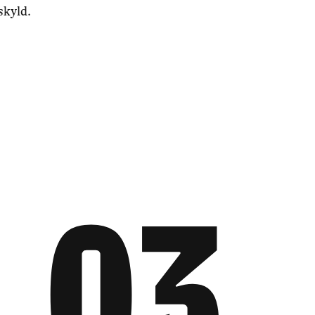
skyld.
0
3