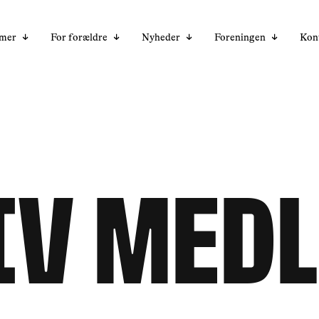
mmer
For forældre
Nyheder
Foreningen
Kon
iv med