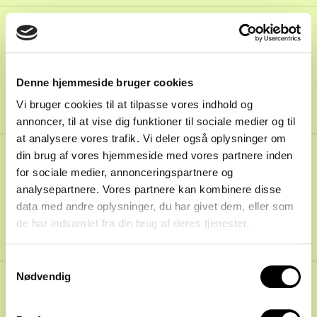
30
Denne hjemmeside bruger cookies
Vi bruger cookies til at tilpasse vores indhold og
annoncer, til at vise dig funktioner til sociale medier og til
at analysere vores trafik. Vi deler også oplysninger om
din brug af vores hjemmeside med vores partnere inden
for sociale medier, annonceringspartnere og
Spiller til Spiller
30.11.2022
analysepartnere. Vores partnere kan kombinere disse
data med andre oplysninger, du har givet dem, eller som
79
:
Det skal du vide om
de har indsamlet fra din brug af deres tjenester.
den første kontrakt
Samtykkevalg
Nødvendig