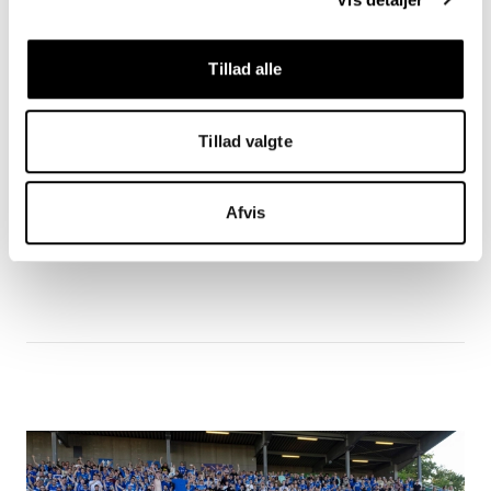
Tillad alle
Årets Profil i Superligaen
Tillad valgte
Det er sæsonens bedste spiller i landets bedste
række. Kåret af konkurrenterne.
Afvis
Læs mere