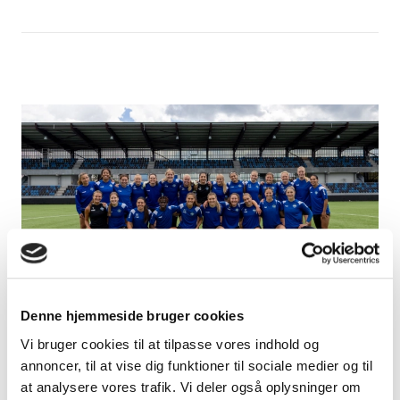
Denne hjemmeside bruger cookies
Årets Profil i A-Liga
Vi bruger cookies til at tilpasse vores indhold og
annoncer, til at vise dig funktioner til sociale medier og til
at analysere vores trafik. Vi deler også oplysninger om
Det er sæsonens bedste spiller i landets bedste