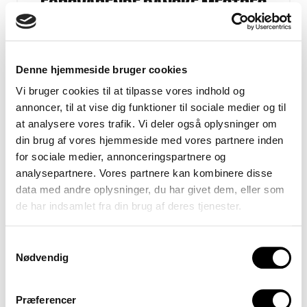
7
forsvarende danske mestres
hjemmebane
«
Thomas Lindrup om Parkens tilstand
Denne hjemmeside bruger cookies
Vi bruger cookies til at tilpasse vores indhold og
annoncer, til at vise dig funktioner til sociale medier og til
at analysere vores trafik. Vi deler også oplysninger om
»Det er bemærkelsesværdigt, at Parken ligger og
din brug af vores hjemmeside med vores partnere inden
roder rundt i den tunge ende af tabellen. For vi
for sociale medier, annonceringspartnere og
analysepartnere. Vores partnere kan kombinere disse
skal forvente os mere af Herrelandsholdets og de
data med andre oplysninger, du har givet dem, eller som
forsvarende danske mestres hjemmebane, der
de har indsamlet fra din brug af deres tjenester.
også lægger underlag til Champions League i år.
Formanden for Groundman Association Denmark
Samtykkevalg
har kritiseret banen i Parken, vores landstræner
Nødvendig
har gjort det samme. Set i det lys er anførernes
vurdering nok ikke så overraskende igen,« siger
Præferencer
Thomas Lindrup.