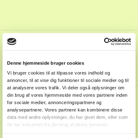
24
Denne hjemmeside bruger cookies
Vi bruger cookies til at tilpasse vores indhold og
annoncer, til at vise dig funktioner til sociale medier og til
at analysere vores trafik. Vi deler også oplysninger om
din brug af vores hjemmeside med vores partnere inden
for sociale medier, annonceringspartnere og
analysepartnere. Vores partnere kan kombinere disse
Spiller til Spiller
24.2.2022
data med andre oplysninger, du har givet dem, eller som
66
:
Viktor Ankers
de har indsamlet fra din brug af deres tjenester.