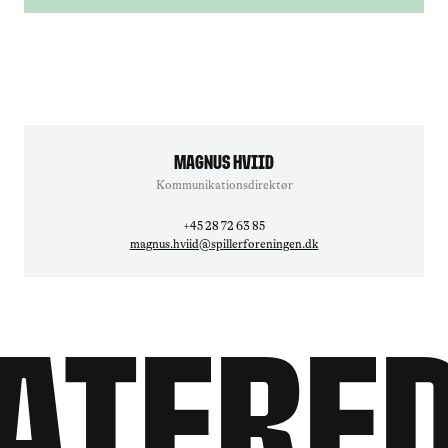
Magnus Hviid
Kommunikationsdirektør
+45 28 72 63 85
magnus.hviid@spillerforeningen.dk
atered