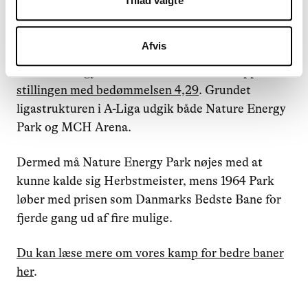
Tillad valgte
Men. For der er et men.
Afvis
Halvvejs igennem sæsonen var det hybridbanen på
Nature Energy Park i Odense, der klart toppede
stillingen med bedømmelsen 4,29
. Grundet
ligastrukturen i A-Liga udgik både Nature Energy
Park og MCH Arena.
Dermed må Nature Energy Park nøjes med at
kunne kalde sig Herbstmeister, mens 1964 Park
løber med prisen som Danmarks Bedste Bane for
fjerde gang ud af fire mulige.
Du kan læse mere om vores kamp for bedre baner
her
.