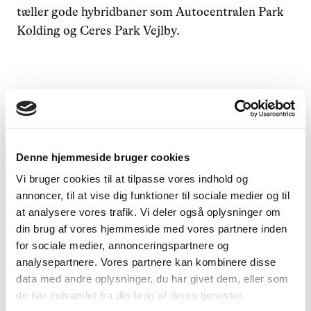
tæller gode hybridbaner som Autocentralen Park
Kolding og Ceres Park Vejlby.
10
Kunstgræsset på 1964 Park er Danmarks Bedste Bane i A-Liga
2025/2026
»I årevis er landets bedste kvindelige
Denne hjemmeside bruger cookies
fodboldspillere blevet budt elendige baner. Det
Vi bruger cookies til at tilpasse vores indhold og
har naturligt skabt en præference for
annoncer, til at vise dig funktioner til sociale medier og til
kunstgræsbaner, som i det mindste har en plan
at analysere vores trafik. Vi deler også oplysninger om
spilleoverflade. Med tiden er spillernes forhold
din brug af vores hjemmeside med vores partnere inden
blevet forbedret – herunder banerne. Men
for sociale medier, annonceringspartnere og
analysepartnere. Vores partnere kan kombinere disse
tilfredsheden med kunstgræsset er som minimum
data med andre oplysninger, du har givet dem, eller som
på niveau med de gode hybridbaner.«
de har indsamlet fra din brug af deres tjenester.