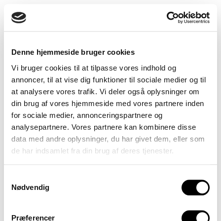
31
»En af målsætningerne med Hele Danmarks
Klubhus er at optimere rammerne for dansk
fodbold som helhed, herunder landsholdene. Det
bliver et samlingspunkt, der vil skabe ligeværd,
Denne hjemmeside bruger cookies
samhørighed og grundlag for de bedst mulige
Vi bruger cookies til at tilpasse vores indhold og
sportslige resultater, som stiller dansk fodbold
annoncer, til at vise dig funktioner til sociale medier og til
endnu stærkere. Vi er glade for, at
at analysere vores trafik. Vi deler også oplysninger om
Herrelandsholdet støtter op om det,« siger han.
din brug af vores hjemmeside med vores partnere inden
for sociale medier, annonceringspartnere og
analysepartnere. Vores partnere kan kombinere disse
data med andre oplysninger, du har givet dem, eller som
de har indsamlet fra din brug af deres tjenester.
»
Vi på Herrelandsholdet er
rigtigt glade for aftalen. Det har
Samtykkevalg
Nødvendig
været gode og konstruktive
forhandlinger, sådan som begge
Præferencer