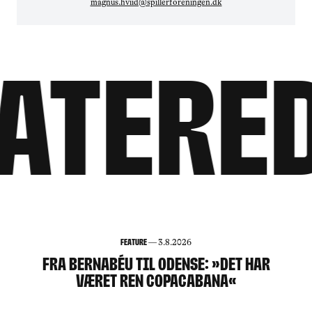
magnus.hviid@spillerforeningen.dk
atered
Feature
—
3.8.2026
FRA BERNABÉU TIL ODENSE: »DET HAR
VÆRET REN COPACABANA«