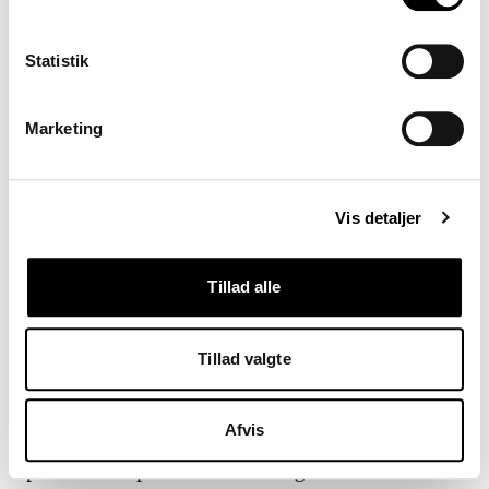
parter gerne ville det
«
Statistik
Landsholdsanfører Simon Kjær om Herrelandsholdets nye
landsholdsaftale
Marketing
Også landsholdsanfører og
Vis detaljer
landskampsrekordholder Simon Kjær er tilfreds
med den nye aftale:
Tillad alle
»Vi på Herrelandsholdet er rigtigt glade for
aftalen. Det har været gode og konstruktive
Tillad valgte
forhandlinger, sådan som begge parter gerne ville
det. Vi er glade for med vores præstationer på
Afvis
banen at hjælpe med til, at DBU kan bruge penge
på for eksempel både bredde- og børnefodbold.«