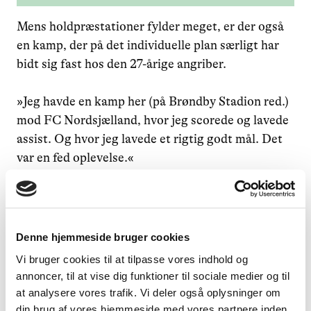
Mens holdpræstationer fylder meget, er der også
en kamp, der på det individuelle plan særligt har
bidt sig fast hos den 27-årige angriber.
»Jeg havde en kamp her (på Brøndby Stadion red.)
mod FC Nordsjælland, hvor jeg scorede og lavede
assist. Og hvor jeg lavede et rigtig godt mål. Det
10
var en fed oplevelse.«
»
Jeg drømmer om et mesterskab på
Denne hjemmeside bruger cookies
Brøndby Stadion. Og så drømmer
Vi bruger cookies til at tilpasse vores indhold og
annoncer, til at vise dig funktioner til sociale medier og til
jeg om, at vi vinder derbyet på
at analysere vores trafik. Vi deler også oplysninger om
søndag.
«
din brug af vores hjemmeside med vores partnere inden