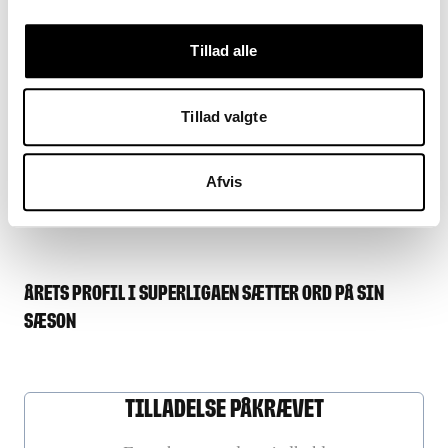
nr. 2 i ligaen. Og her håber Vallys på at få den
første af sine fremtidsdrømme til at gå i
Tillad alle
opfyldelse.
Tillad valgte
»Jeg drømmer om et mesterskab på Brøndby
Stadion. Det er det jeg bruger min energi på. Og
så drømmer jeg om, at vi vinder derbyet på
Afvis
søndag,« slutter han.
Årets Profil i Superligaen sætter ord på sin
sæson
Tilladelse Påkrævet