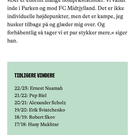
»Der er enormt mange holdpræstationer. Vi vandt
inde i Parken og mod FC Midtjylland. Det er ikke
individuelle højdepunkter, men det er kampe, jeg
husker tilbage på og glæder mig over. Og
forhåbentlig så tager vi et par stykker mere,« siger
han.
Tidligere vindere
22/23: Ernest Nuamah
21/22: Pep Biel
20/21: Alexander Scholz
19/20: Erik Sviatchenko
18/19: Robert Skov
17/18: Hany Mukhtar