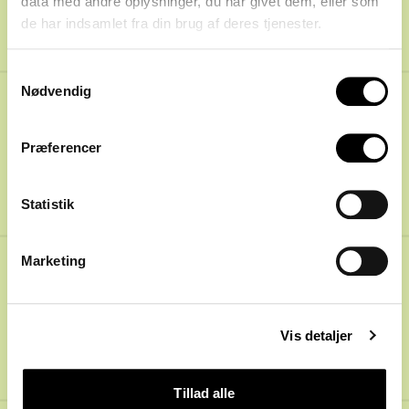
data med andre oplysninger, du har givet dem, eller som
de har indsamlet fra din brug af deres tjenester.
128
:
Det skal du vide
om hybridbaner
Samtykkevalg
Nødvendig
Præferencer
Statistik
Hvad er en hybridbane? Hvilke fordele har
Marketing
underlaget? Og hvordan skal en hybridbane
plejes? Få svarene i vores podcast.
Vis detaljer
Lyt og abonnér:
Spotify
,
Apple Podcast
Tillad alle