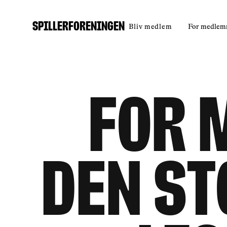
Spillerforeningen
Bliv medlem
For medle
For 
Den st