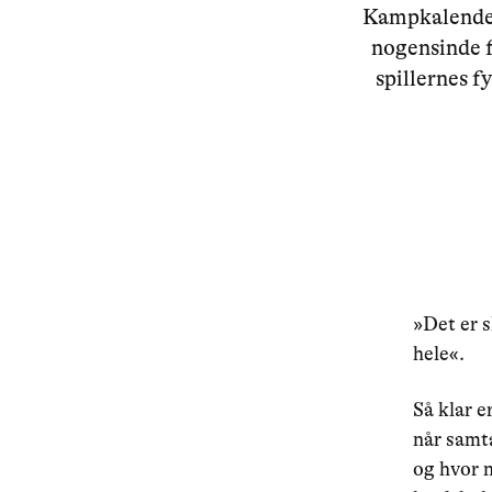
Kampkalendere
nogensinde f
spillernes 
»Det er s
hele«.
Så klar e
når samta
og hvor n