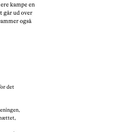
flere kampe en
t går ud over
 rammer også
for det
reningen,
mættet,