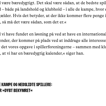
 være bæredygtigt. Det skal være sådan, at de bedste spi
– både på landshold og klubhold – i alle de kampe, hvor 
gælder. Hvis det betyder, at der ikke kommer flere penge i
, så må det være sådan, som det er.«
 vi have fundet en løsning på ved at have en internationa
nder, der kommer på plads ved at inddrage alle interesse
r det vores opgave i spillerforeningerne – sammen med k
e, at vi har en bæredygtig kalender,« siger han.
 kampe og nedslidte spillere:
er »dybt bekymret«