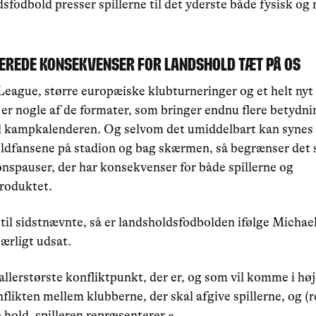
5
sfodbold presser spillerne til det yderste både fysisk og 
erede konsekvenser for landshold tæt på os
League, større europæiske klubturneringer og et helt nyt
er nogle af de formater, som bringer endnu flere betydni
l kampkalenderen. Og selvom det umiddelbart kan synes 
oldfansene på stadion og bag skærmen, så begrænser det s
onspauser, der har konsekvenser for både spillerne og
roduktet.
 til sidstnævnte, så er landsholdsfodbolden ifølge Michae
ærligt udsat.
allerstørste konfliktpunkt, der er, og som vil komme i høj
nflikten mellem klubberne, der skal afgive spillerne, og (r
 hold, spilleren repræsenterer.«