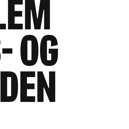
lem
- og
lden