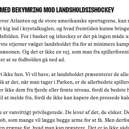
 med bekymring mod landsholdsishockey
over Atlanten og de store amerikanske sportsgrene, kan 
t kig ind i krystalkuglen, og hvad fremtiden kunne bringe
dsfolden. For i basket og ishockey er det på ingen måde 
rste stjerner vælger landsholdet fra for at minimere kam
sæsonen. Og det er ikke en vej, som man fra spillerforen
er at se fodbolden gå ned ad.
vi ikke hen. Vi vil have, at landsholdet præsenterer de all
 Så at det, når man tager i Parken, er de allerbedste spiller
er ikke dem fra fjerde eller femte niveau, fordi de bedste 
il at melde fra, fordi de ikke kan kapere den pressede kal
e er vanvittigt privilegerede. De lever af det, de elsker. D
b, som mange vil lægge begge arme for at få. Men derfor
 en grænse for, hvad man kan præstere. Det er jo ikke såda