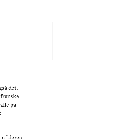
gså det,
 franske
alle på
e
t af deres