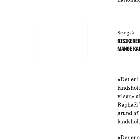
Se også
Risikerer
mange kam
»Det er i
landshold
vi ser,« 
Raphaël 
grund af 
landshold
»Der er a