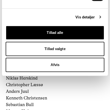
Politikere, København
Vis detaljer
Cecilia Lonning-Skovgaard, Beskæftigelses- og
integrationsborgmester, Venstre
Jonas Bjørn Jensen, MB. Socialdemokratiet
Tillad alle
Karina Vestergård Madsen, MB. Enhedslisten
Christopher Røhl, MB. Radikale
Tillad valgte
Klaus Mygind, MB. Socialistisk Folkeparti
Skuespillere
Afvis
Cyron Melville
Niklas Herskind
Christopher Læssø
Anders Juul
Kenneth Christensen
Sebastian Bull