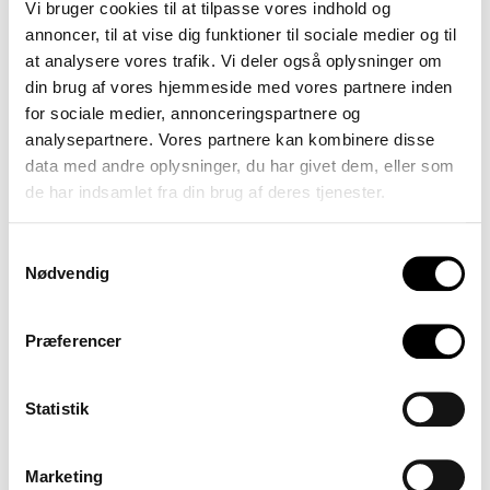
16
Vi bruger cookies til at tilpasse vores indhold og
Martin Johansen
annoncer, til at vise dig funktioner til sociale medier og til
Morten Cramer
at analysere vores trafik. Vi deler også oplysninger om
Kris Stadsgaard
din brug af vores hjemmeside med vores partnere inden
Mads Jørgensen
for sociale medier, annonceringspartnere og
analysepartnere. Vores partnere kan kombinere disse
Politikere, Folketinget
data med andre oplysninger, du har givet dem, eller som
Kasper Sand Kjær, Kulturordfører,
de har indsamlet fra din brug af deres tjenester.
Socialdemokratiet
Rosa Lund, Ligestillingsordfører, Enhedslisten
Samtykkevalg
Nødvendig
Charlotte Broman Mølbæk, Kulturordfører,
Socialistisk Folkeparti
Fatma Øktem, Ligestillingsordfører, Venstre
Præferencer
Astrid Carøe, Ligestillingsordfører, Socialistisk
Folkeparti
Statistik
Samira Nawa, Ligestillingsordfører, Radikale
Birgitte Bergman, Ligestillingsordfører,
Marketing
Konservative Folkeparti