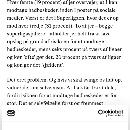
Hver femte (19 procent) af jer overvejer, at I kan
modtage hadbeskeder, inden I poster på sociale
medier. Værst er det i Superligaen, hvor det er op
mod hver tredje (31 procent). To af jer – begge
superligaspillere – afholder jer helt fra at lave
opslag på grund af risikoen for at modtage
hadbeskeder, mens seks procent på tværs af ligaer
og køn ’ofte’ gør det. 26 procent på tværs af ligaer
og køn gør det ’sjældent’.
Det eret problem. Og hvis vi skal svinge os lidt op,
vidner det om selvcensur. At I afstår fra at dele,
fordi risikoen for at modtage hadbeskeder er for
stor. Det er selvfølgelig først og fremmest
begrænsende for dig som spiller. Men det er også
begrænsende for vores sport.