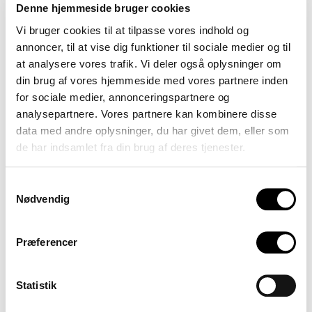
9
Og hvis man sammenholder det med, at 84
Denne hjemmeside bruger cookies
procent af jer oplever hadbeskeder som et
Vi bruger cookies til at tilpasse vores indhold og
problem i professionel fodbold, og at 78 procent af
annoncer, til at vise dig funktioner til sociale medier og til
at analysere vores trafik. Vi deler også oplysninger om
jer oplever, at det problem kun er blevet større de
din brug af vores hjemmeside med vores partnere inden
seneste fem år, hvor ender det så?
for sociale medier, annonceringspartnere og
analysepartnere. Vores partnere kan kombinere disse
Allerede nu overvejer hver fjerde (28 procent) af
data med andre oplysninger, du har givet dem, eller som
jer at droppe de sociale medier på grund af
de har indsamlet fra din brug af deres tjenester.
hadbeskeder.Den ultimative selvcensur i relation
til sociale medier.
Samtykkevalg
Nødvendig
Hadbeskeder opleves som en del af jobbet
Præferencer
44 procent på tværs af køn og ligaer oplever
hadbeskeder som en del af jobbet som
Statistik
professionel fodboldspiller. Med udgangspunkt i,